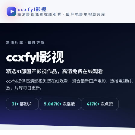
ccxfyl影视
跳过导航，进入正文
高清影视免费在线观看 · 国产电影电视剧片库
高清片库 · 每日更新
ccxfyl影视
精选
31
部国产影视作品，高清免费在线观看
ccxfyl提供高清影视免费在线观看，聚合最新国产电影、热播电视
放，片库每日更新。
31+
部影片
5,067K+
次播放
417K+
次点赞