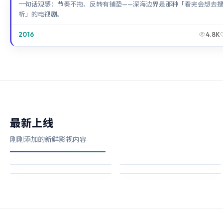
一句话观感：节奏不拖、反转有铺垫——深海边界是那种「看完会想去
析」的电视剧。
2016
4.8K
最新上线
刚刚添加的新鲜影视内容
迷城追缉
狂潮回响
深海回响
狂潮追缉
76K
37K
86K
42K