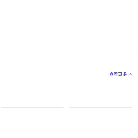
查看更多
→
月面档案
危城档案
无名回响
天际回响
53K
37K
82K
64K