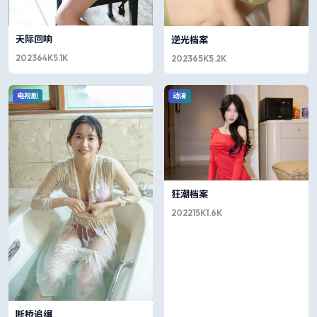
天际回响
逆光档案
2023
64K
5.1K
2023
65K
5.2K
电视剧
动漫
狂潮档案
2022
15K
1.6K
断桥追缉