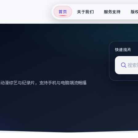
首页
关于我们
服务支持
版
快速找片
剧、动漫综艺与纪录片，支持手机与电脑端流畅播