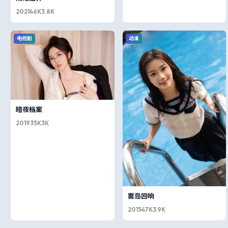
2021
46K
3.8K
电视剧
动漫
暗夜档案
2019
35K
3K
雾岛回响
2015
47K
3.9K