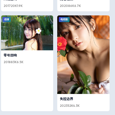
2017
20K
1.9K
2020
86K
6.7K
动漫
电视剧
零号回响
2018
83K
6.5K
失控边界
2023
52K
4.3K