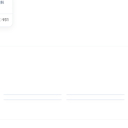
搜解
931
异境回响
异境追缉
寒锋追缉
雾岛边界
26K
9K
96K
90K