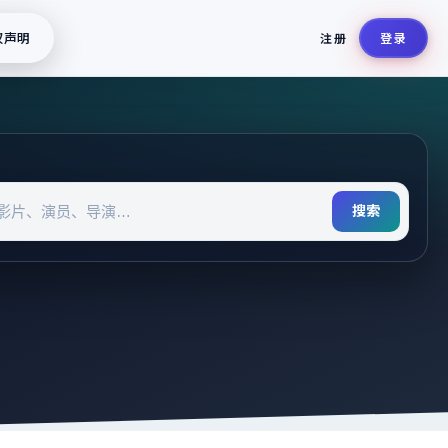
权声明
注册
登录
搜索